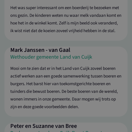
_ga
1 jaar 1
D
Google LLC
Het was super interessant om een boerderij te bezoeken met
maand
g
.landvancuijkboertbewust.nl
G
ons gezin. De kinderen weten nu waar melk vandaan komt en
An
b
hoe het in de winkel komt. Zelf is mijn beeld ook veranderd,
is
a
ik wist niet dat de koeien zoveel vrijheid hebben in de stal.
a
G
w
un
Mark Janssen - van Gaal
o
ee
Wethouder gemeente Land van Cuijk
g
n
wi
Mooi om te zien dat er in het Land van Cuijk zoveel boeren
H
in
actief werken aan een goede samenwerking tussen boeren en
p
ee
burgers. Het barst hier van toekomstgerichte boeren en
g
be
tuinders die bewust boeren. De beste boeren van de wereld,
e
c
wonen immers in onze gemeente. Daar mogen wij trots op
t
zijn en deze goede voorbeelden delen.
d
a
va
Peter en Suzanne van Bree