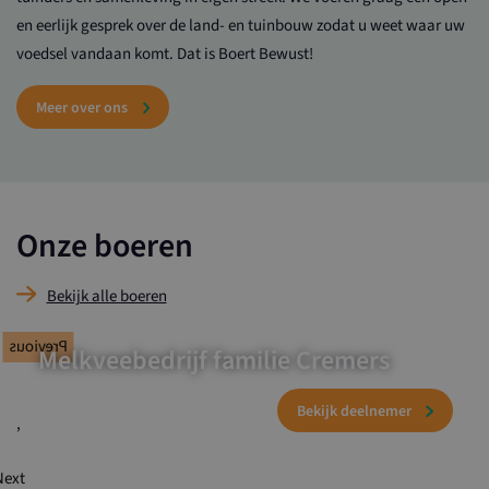
en eerlijk gesprek over de land- en tuinbouw zodat u weet waar uw
voedsel vandaan komt. Dat is Boert Bewust!
Meer over ons
Onze boeren
Bekijk alle boeren
Previous
Melkveebedrijf familie Cremers
,
Next