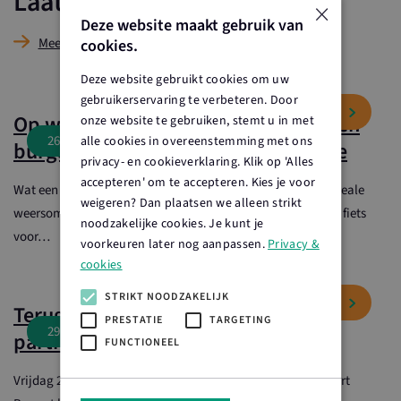
Laatste nieuws
×
Deze website maakt gebruik van
Meer nieuws
cookies.
Deze website gebruikt cookies om uw
gebruikerservaring te verbeteren. Door
Op weg naar je diner verbindt boer en
onze website te gebruiken, stemt u in met
26 juli 2026
alle cookies in overeenstemming met ons
burger tijdens smaakvolle fietsroute
privacy- en cookieverklaring. Klik op 'Alles
accepteren' om te accepteren. Kies je voor
Wat een geweldige dag was Op weg naar je diner! Onder ideale
weigeren? Dan plaatsen we alleen strikt
weersomstandigheden stapten tientallen deelnemers op de fiets
noodzakelijke cookies. Je kunt je
voor…
voorkeuren later nog aanpassen.
Privacy &
cookies
STRIKT NOODZAKELIJK
Terugblik op een inspirerend
PRESTATIE
TARGETING
29 juni 2026
partnerevent
FUNCTIONEEL
Bekijk bericht
Vrijdag 26 juni kwamen de partners van Land van Cuijk Boert