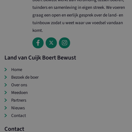
www.landvancuijkboertbewust.nl
tuinders en samenleving in eigen streek. We voeren
graag een open en eerlijk gesprek over de land- en
tuinbouw zodat u weet waar uw voedsel vandaan
komt.
Land van Cuijk Boert Bewust
loader
www.landvancuijkboertbewust.nl
1 d
wordpress_test_cookie
Ses
Automattic Inc.
Home
.www.landvancuijkboertbewust.nl
Bezoek de boer
Over ons
Meedoen
Partners
Nieuws
Contact
Naam
Aanbieder / Domein
Vervaldatum
O
_ga_G6H08DJPNN
.landvancuijkboertbewust.nl
1 jaar 1
D
Contact
maand
g