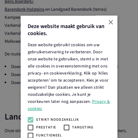
Bens BoerderEi
Barendonk Holsteins
en Landgoed Barendonk (terras)
Kampeerboerderij
de Tienmorgen
(terras)
×
Deze website maakt gebruik van
Varkensboerderij
Hoeve de Hulsdonk
(zichtstal)
cookies.
Varkensbedrijf
De Haas
Melkveebedrijf en kinderopvang
Mooren’s Farm
Deze website gebruikt cookies om uw
gebruikerservaring te verbeteren. Door
De route is op drie manieren beschikbaar:
onze website te gebruiken, stemt u in met
alle cookies in overeenstemming met ons
Download via de
Izi travel
app met QR code voor upload
privacy- en cookieverklaring. Klik op 'Alles
Download via
Google maps
accepteren' om te accepteren. Kies je voor
Download de pdf
Route 1 Land van Cuijk Boert Bewust
weigeren? Dan plaatsen we alleen strikt
noodzakelijke cookies. Je kunt je
voorkeuren later nog aanpassen.
Privacy &
cookies
Landelijke partners
STRIKT NOODZAKELIJK
PRESTATIE
TARGETING
Onze streken worden ondersteund door onze landelijke partners.
FUNCTIONEEL