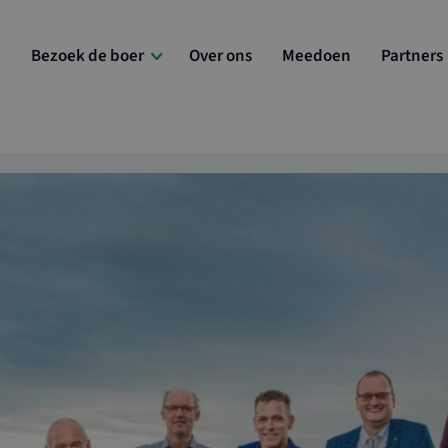
e
Bezoek de boer
Over ons
Meedoen
Partners