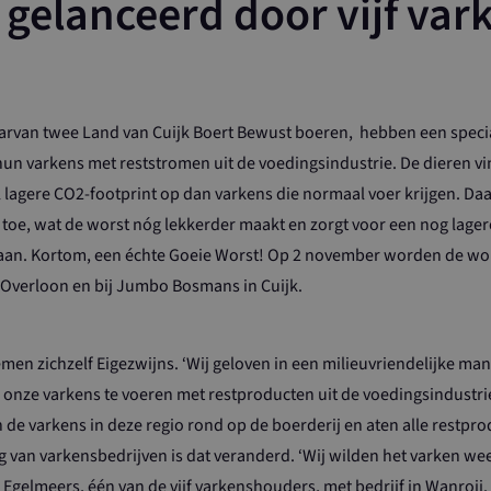
 gelanceerd door vijf va
aarvan twee Land van Cuijk Boert Bewust boeren, hebben een specia
hun varkens met reststromen uit de voedingsindustrie. De dieren vin
l lagere CO2-footprint op dan varkens die normaal voer krijgen. Da
oe, wat de worst nóg lekkerder maakt en zorgt voor een nog lagere
an. Kortom, een échte Goeie Worst! Op 2 november worden de wors
 Overloon en bij Jumbo Bosmans in Cuijk.
n zichzelf Eigezwijns. ‘Wij geloven in een milieuvriendelijke man
onze varkens te voeren met restproducten uit de voedingsindustrie
e varkens in deze regio rond op de boerderij en aten alle restpro
van varkensbedrijven is dat veranderd. ‘Wij wilden het varken weer
Egelmeers, één van de vijf varkenshouders, met bedrijf in Wanroij. ‘