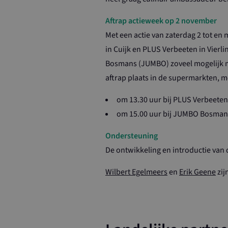
Strikt noodzakeli
De website kan nie
Aftrap actieweek op 2 november
Met een actie van zaterdag 2 tot e
Naam
in Cuijk en PLUS Verbeeten in Vier
CookieScriptCo
Bosmans (JUMBO) zoveel mogelijk me
aftrap plaats in de supermarkten, me
loader
om 13.30 uur bij PLUS Verbeeten
wordpress_test
om 15.00 uur bij JUMBO Bosmans
Ondersteuning
De ontwikkeling en introductie va
Naam
Wilbert Egelmeers
en
Erik Geene
zij
_ga_G6H08DJP
_ga