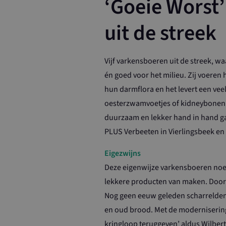
‘Goeie Worst’
uit de streek
Vijf varkensboeren uit de streek, w
én goed voor het milieu. Zij voeren 
hun darmflora en het levert een vee
oesterzwamvoetjes of kidneybonen t
duurzaam en lekker hand in hand ga
PLUS Verbeeten in Vierlingsbeek en
Eigezwijns
Deze eigenwijze varkensboeren noeme
lekkere producten van maken. Door 
Nog geen eeuw geleden scharrelden d
en oud brood. Met de modernisering 
kringloop teruggeven’ aldus Wilbert 