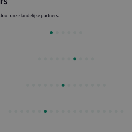
rs
toe te wijzen als klant-ID. Het is opgenome
paginaverzoek op een site en wordt gebru
bezoekers-, sessie- en campagnegegevens 
oor onze landelijke partners.
voor de analyserapporten van de site.