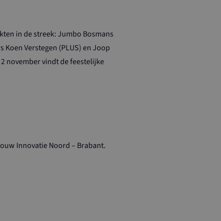
en accountbeheer.
arkten in de streek: Jumbo Bosmans
rs Koen Verstegen (PLUS) en Joop
r de Cookie-
ievoorkeuren van
2 november vindt de feestelijke
okie-banner van
ijk om correct te
ouwd met
 ingeschakeld in
ouw Innovatie Noord – Brabant.
nalytics om de
 Universal
van de meer
ogle. Deze
s te
nereerd nummer