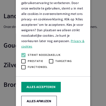
gebruikerservaring te verbeteren. Door
onze website te gebruiken, stemt u in met
Landelijke partners
alle cookies in overeenstemming met ons
privacy- en cookieverklaring. Klik op 'Alles
accepteren' om te accepteren. Kies je voor
Onze streken worden ondersteund door onze landelijke partners.
weigeren? Dan plaatsen we alleen strikt
noodzakelijke cookies. Je kunt je
voorkeuren later nog aanpassen.
Privacy &
Gouden partners
cookies
STRIKT NOODZAKELIJK
PRESTATIE
TARGETING
Zilveren partners
FUNCTIONEEL
Bronzen partners
ALLES ACCEPTEREN
ALLES AFWIJZEN