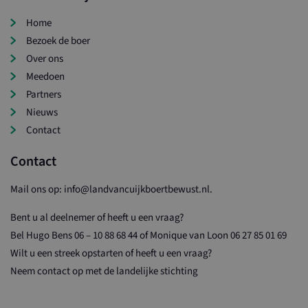
An
b
Home
is
a
Bezoek de boer
a
G
Over ons
w
un
Meedoen
o
ee
Partners
g
Nieuws
n
wi
Contact
H
in
p
Contact
ee
g
be
Mail ons op:
info@landvancuijkboertbewust.nl
.
e
c
t
Bent u al deelnemer of heeft u een vraag?
d
a
Bel Hugo Bens 06 – 10 88 68 44 of Monique van Loon 06 27 85 01 69
va
Wilt u een streek opstarten of heeft u een vraag?
Neem contact op met de landelijke stichting