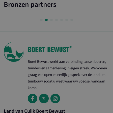
Bronzen partners
loader
www.landvancuijkboertbewust.nl
1 d
wordpress_test_cookie
Ses
Automattic Inc.
.www.landvancuijkboertbewust.nl
Boert Bewust werkt aan verbinding tussen boeren,
tuinders en samenleving in eigen streek. We voeren
graag een open en eerlijk gesprek over de land- en
Naam
Aanbieder / Domein
Vervaldatum
O
tuinbouw zodat u weet waar uw voedsel vandaan
_ga_G6H08DJPNN
.landvancuijkboertbewust.nl
1 jaar 1
D
maand
g
komt.
G
o
t
_ga
1 jaar 1
D
Google LLC
maand
g
.landvancuijkboertbewust.nl
Land van Cuijk Boert Bewust
G