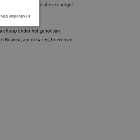
s als boeren veel positieve energie
TAILS WEERGEVEN
a afloop onder het genot van
oert Bewust, ambtenaren, boeren en
en accountbeheer.
r de Cookie-
ievoorkeuren van
okie-banner van
ijk om correct te
ouwd met
 ingeschakeld in