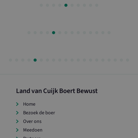
NN
.landvancuijkboertbewust.nl
1 jaar 1
Deze cookie wordt gebruikt door Google A
maand
sessiestatus te behouden.
1 jaar 1
Deze cookienaam is gekoppeld aan Google
Google LLC
maand
Analytics - wat een belangrijke update is 
.landvancuijkboertbewust.nl
algemeen gebruikte analyseservice van Go
cookie wordt gebruikt om unieke gebruiker
onderscheiden door een willekeurig gege
toe te wijzen als klant-ID. Het is opgenome
paginaverzoek op een site en wordt gebru
bezoekers-, sessie- en campagnegegevens 
voor de analyserapporten van de site.
Land van Cuijk Boert Bewust
Home
Bezoek de boer
Over ons
Meedoen