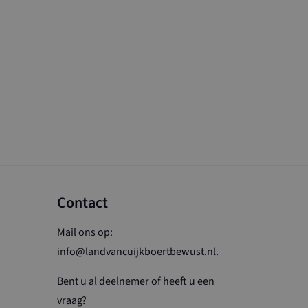
nalytics om de
 Universal
van de meer
ogle. Deze
s te
nereerd nummer
n in elk
ikt om
te berekenen
Contact
Mail ons op:
info@landvancuijkboertbewust.nl
.
Bent u al deelnemer of heeft u een
vraag?