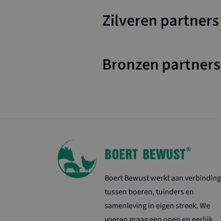
Zilveren partners
_ga_G6H08DJP
_ga
Bronzen partners
Boert Bewust werkt aan verbinding
tussen boeren, tuinders en
samenleving in eigen streek. We
voeren graag een open en eerlijk