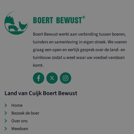
Naam
Aanbieder / Domein
Verval
CookieScriptConsent
1 m
CookieScript
www.landvancuijkboertbewust.nl
Boert Bewust werkt aan verbinding tussen boeren,
tuinders en samenleving in eigen streek. We voeren
graag een open en eerlijk gesprek over de land- en
tuinbouw zodat u weet waar uw voedsel vandaan
komt.
loader
www.landvancuijkboertbewust.nl
1 d
wordpress_test_cookie
Ses
Automattic Inc.
.www.landvancuijkboertbewust.nl
Land van Cuijk Boert Bewust
Home
Bezoek de boer
Over ons
Meedoen