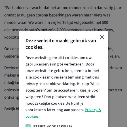
“We hadden verwacht dat het animo minder zou zijn dan vorig jaar
omdat er nu geen corona beperkingen waren maar niets was
minder waar. We waren in vrij korte tijd volgeboekt met 500
deelnemende auto’s met zo’n 2.000 personen”, zegt Hugo Bens,
×
voorzitter Land van Cuijk Boert Bewust.
Deze website maakt gebruik van
cookies.
Ook de pers was erbij: Omroep Land van Cuijk filmde de tocht,
Gelderlander en de Maas Driehoek publiceerden lovende artikelen.
Deze website gebruikt cookies om uw
gebruikerservaring te verbeteren. Door
Deelnemers zochten de 21 verlichte letters, kunnen daar een zin van
onze website te gebruiken, stemt u in met
maken en die afmaken. De mailbox van
alle cookies in overeenstemming met ons
info@landvancuijkboertbewust.nl stroomt vol met goede
privacy- en cookieverklaring. Klik op 'Alles
oplossingen en prachtige zinnen. De mooiste worden uitgekozen en
accepteren' om te accepteren. Kies je voor
weigeren? Dan plaatsen we alleen strikt
ontvangen een ‘boeren’prijs.
noodzakelijke cookies. Je kunt je
Bekijk hier
foto’s
van de verlichte boerderijentocht.
voorkeuren later nog aanpassen.
Privacy &
cookies
STRIKT NOODZAKELIJK