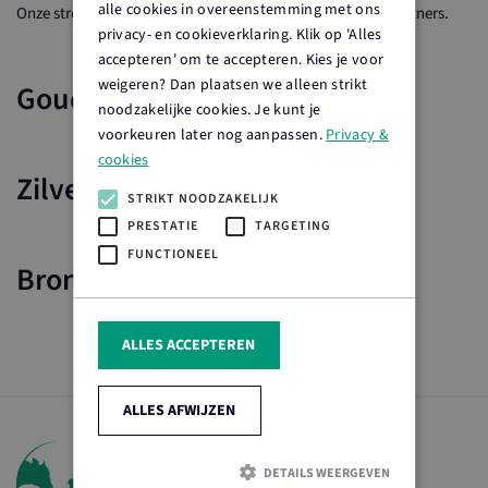
alle cookies in overeenstemming met ons
Onze streken worden ondersteund door onze landelijke partners.
privacy- en cookieverklaring. Klik op 'Alles
accepteren' om te accepteren. Kies je voor
weigeren? Dan plaatsen we alleen strikt
Gouden partners
noodzakelijke cookies. Je kunt je
voorkeuren later nog aanpassen.
Privacy &
cookies
Zilveren partners
STRIKT NOODZAKELIJK
PRESTATIE
TARGETING
FUNCTIONEEL
Bronzen partners
ALLES ACCEPTEREN
ALLES AFWIJZEN
DETAILS WEERGEVEN