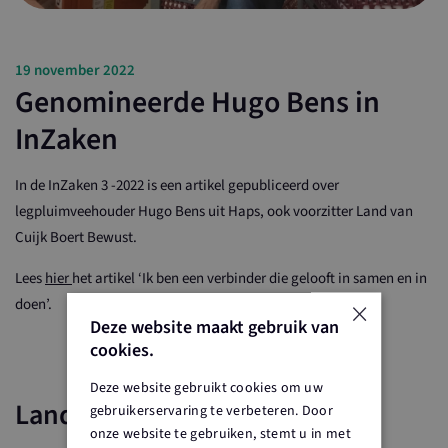
19 november 2022
Genomineerde Hugo Bens in
InZaken
In de InZaken 3 -2022 is een artikel gepubliceerd over
legpluimveehouder Hugo Bens uit Haps, ook voorzitter Land van
Cuijk Boert Bewust.
Lees
hier
het artikel ‘Ik ben een verbinder die gelooft in samen en in
×
doen’.
Deze website maakt gebruik van
cookies.
Deze website gebruikt cookies om uw
Landelijke partners
gebruikerservaring te verbeteren. Door
onze website te gebruiken, stemt u in met