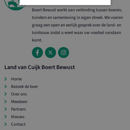
Boert Bewust werkt aan verbinding tussen boeren,
Strikt noodzakelijk
Prestatie
Targeting
tuinders en samenleving in eigen streek. We voeren
Functioneel
graag een open en eerlijk gesprek over de land- en
tuinbouw zodat u weet waar uw voedsel vandaan
Strikt noodzakelijke cookies maken de
kernfunctionaliteiten van de website mogelijk, zoals
komt.
gebruikersaanmelding en accountbeheer. De website
kan niet goed worden gebruikt zonder de strikt
noodzakelijke cookies.
Naam
Aanbieder / Domein
Verval
Land van Cuijk Boert Bewust
CookieScriptConsent
1 m
CookieScript
www.landvancuijkboertbewust.nl
Home
Bezoek de boer
Over ons
Meedoen
Partners
Nieuws
Contact
loader
www.landvancuijkboertbewust.nl
1 d