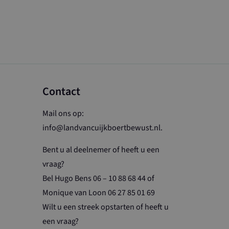
ouwd met
 ingeschakeld in
Contact
nalytics om de
Mail ons op:
 Universal
info@landvancuijkboertbewust.nl
.
van de meer
ogle. Deze
s te
Bent u al deelnemer of heeft u een
nereerd nummer
n in elk
vraag?
ikt om
te berekenen
Bel Hugo Bens 06 – 10 88 68 44 of
Monique van Loon 06 27 85 01 69
Wilt u een streek opstarten of heeft u
een vraag?