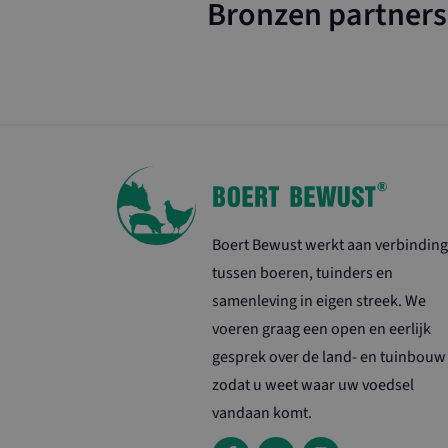
Bronzen partners
loader
wordpress_test
Naam
_ga_G6H08DJP
_ga
Boert Bewust werkt aan verbinding
tussen boeren, tuinders en
samenleving in eigen streek. We
voeren graag een open en eerlijk
gesprek over de land- en tuinbouw
zodat u weet waar uw voedsel
vandaan komt.