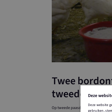
Twee bordont
tweede Paas
Deze websit
Deze website g
Op tweede paasdag, 22 april 2019, 
gebruiken, stem