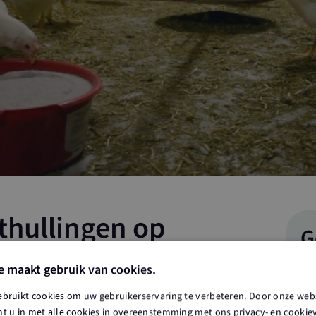
hullingen op
G
dag
e maakt gebruik van cookies.
Da
ebruikt cookies om uw gebruikerservaring te verbeteren. Door onze webs
onthullen we twee bedrijfsborden in Haps. Om 10 uur
t u in met alle cookies in overeenstemming met ons privacy- en cookieve