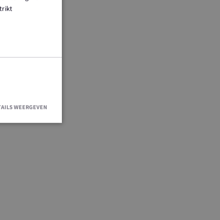
trikt
TAILS WEERGEVEN
en accountbeheer.
r de Cookie-
ievoorkeuren van
okie-banner van
ijk om correct te