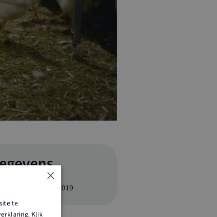
egevens
×
tum
22 april 2019
ite te
rklaring. Klik